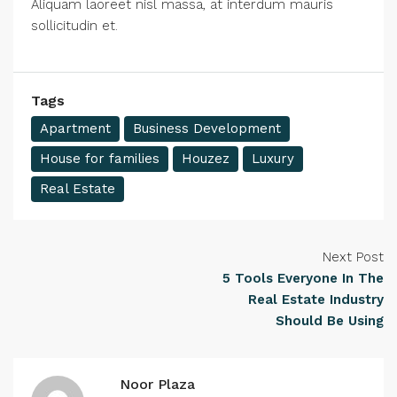
Aliquam laoreet nisl massa, at interdum mauris
sollicitudin et.
Tags
Apartment
Business Development
House for families
Houzez
Luxury
Real Estate
Next Post
5 Tools Everyone In The
Real Estate Industry
Should Be Using
Noor Plaza