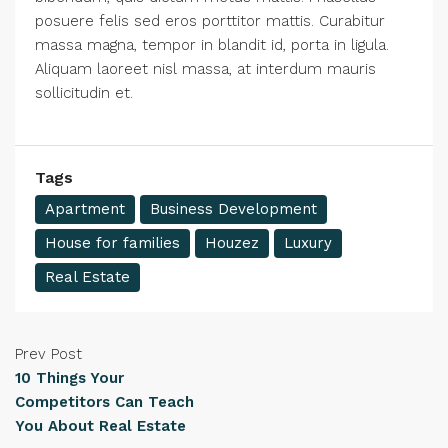
posuere felis sed eros porttitor mattis. Curabitur
massa magna, tempor in blandit id, porta in ligula.
Aliquam laoreet nisl massa, at interdum mauris
sollicitudin et.
Tags
Apartment
Business Development
House for families
Houzez
Luxury
Real Estate
Prev Post
10 Things Your
Competitors Can Teach
You About Real Estate